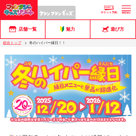
チケット予約
MENU
店舗一覧
魅力
遊び方
総合トップ
冬のハイパー縁日！！