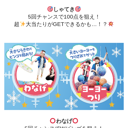
しゃてき
5回チャンスで100点を狙え！
超
大当たりがGETできるかも…！？
わなげ