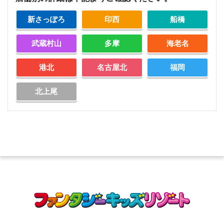
新さっぽろ
印西
船橋
武蔵村山
多摩
海老名
港北
名古屋北
福岡
北上尾