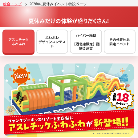
総合トップ
2026年_夏休みイベント特設ページ
夏休みだけの体験が盛りだくさん！
ハイパー縁日
ふわふわ
アスレチック
その他夏休み
デザインコンテス
ふわふわ
【港北店限定】謎
限定イベント
ト
解き迷宮