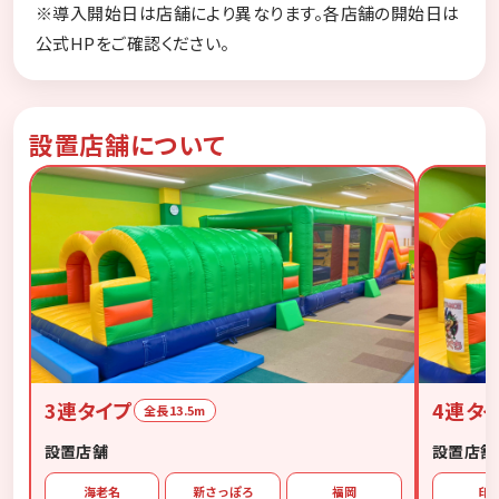
※導入開始日は店舗により異なります。各店舗の開始日は
公式HPをご確認ください。
設置店舗について
3連タイプ
4連タ
全長13.5m
設置店舗
設置店舗
海老名
新さっぽろ
福岡
印