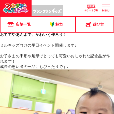
ピックアップ店舗:
印西店
「おとうさんいつもありがとう」父の日プレゼント工作♪冬のふわ
チケット予約
MENU
ふわ遊具★「こたつ型ふわふわ」登場！【11月開催】イベントの
お知らせ★アソボーフェスタ2024★開催！【好評につき延長】２
つのキャンペーンのお知らせミルキッズイベント★ぺたぺたアー
店舗一覧
魅力
遊び方
ト
おててやあんよで、かわいく作ろう！
ミルキッズ向けの平日イベント開催します♪
お子さまの手形や足形でとっても可愛いおしゃれな記念品が作
れます！
成長の思い出の一品にもぴったりです♩