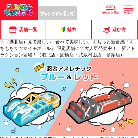
ピックアップ店舗:
港北店
メルちゃんが港北店にあそびにくるよ！「おとうさんいつもあり
チケット予約
MENU
がとう」父の日プレゼント工作♪冬のふわふわ遊具★「こたつ型ふ
わふわ」登場！【11月開催】イベントのお知らせ★アソボーフェ
スタ2024★開催！【好評につき延長】２つのキャンペーンのお知
店舗一覧
魅力
遊び方
らせミルキッズイベント★ぺたぺたアートファンタジーコンサー
ト（港北店）見て楽しい、食べて美味しい、もちっと新食感「も
ちもちサツマイモボール」 限定店舗にて大人気発売中！！新アト
ラクション登場！（港北店・船橋店・武蔵村山店・多摩店）