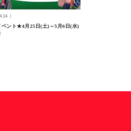
4.24
2026.04.01
ベント★4月25日(土)～5月6日(水)
【新規会員様限定
！
店頭にて発売開始