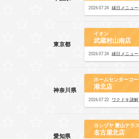
2026.07.24
縁日メニュー
イオン
武蔵村山南店
東京都
2026.07.24
縁日メニュー
ホームセンターコー
港北店
神奈川県
2026.07.22
ワクドキ謎解
ヨシヅヤ 豊山テラ
名古屋北店
愛知県