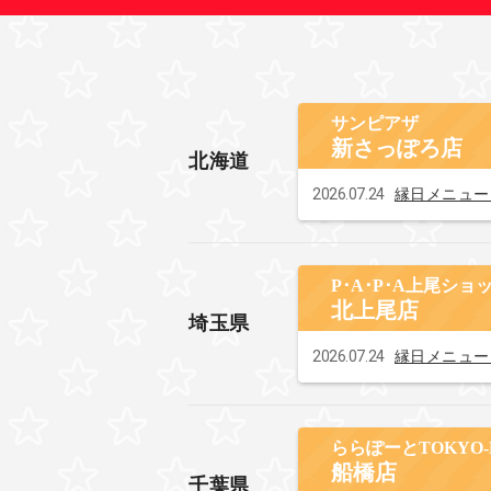
サンピアザ
新さっぽろ店
北海道
2026.07.24
縁日メニュー
P･A･P･A上尾シ
北上尾店
埼玉県
2026.07.24
縁日メニュー
ららぽーとTOKYO-BAY
船橋店
千葉県