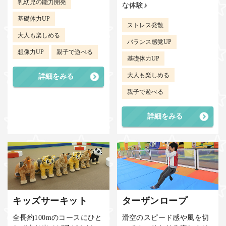
乳幼児の能力開発
な体験♪
基礎体力UP
ストレス発散
大人も楽しめる
バランス感覚UP
想像力UP
親子で遊べる
基礎体力UP
大人も楽しめる
詳細をみる
親子で遊べる
詳細をみる
キッズサーキット
ターザンロープ
全長約100mのコースにひと
滑空のスピード感や風を切