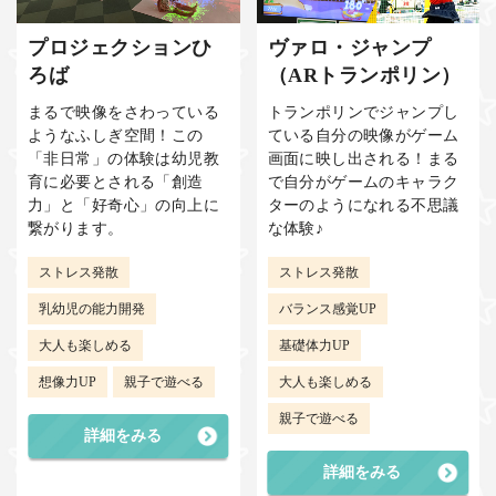
プロジェクションひ
ヴァロ・ジャンプ
ろば
（ARトランポリン）
まるで映像をさわっている
トランポリンでジャンプし
ようなふしぎ空間！この
ている自分の映像がゲーム
「非日常」の体験は幼児教
画面に映し出される！まる
育に必要とされる「創造
で自分がゲームのキャラク
力」と「好奇心」の向上に
ターのようになれる不思議
繋がります。
な体験♪
ストレス発散
ストレス発散
乳幼児の能力開発
バランス感覚UP
大人も楽しめる
基礎体力UP
想像力UP
親子で遊べる
大人も楽しめる
親子で遊べる
詳細をみる
詳細をみる