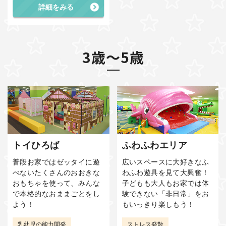
詳細をみる
3歳～5歳
トイひろば
ふわふわエリア
普段お家ではゼッタイに遊
広いスペースに大好きなふ
べないたくさんのおおきな
わふわ遊具を見て大興奮！
おもちゃを使って、みんな
子どもも大人もお家では体
で本格的なおままごとをし
験できない「非日常」をお
よう！
もいっきり楽しもう！
乳幼児の能力開発
ストレス発散