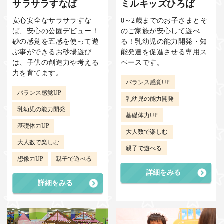
サラサラすなば
ミルキッズひろば
安心安全なサラサラすな
0～2歳までのお子さまとそ
ば、安心の公園デビュー！
のご家族が安心して遊べ
砂の感覚を五感を使って遊
る！乳幼児の能力開発・知
ぶ事ができるお砂場遊び
能発達を促進させる専用ス
は、子供の創造力や考える
ペースです。
力を育てます。
バランス感覚UP
バランス感覚UP
乳幼児の能力開発
乳幼児の能力開発
基礎体力UP
基礎体力UP
大人数で楽しむ
大人数で楽しむ
親子で遊べる
想像力UP
親子で遊べる
詳細をみる
詳細をみる