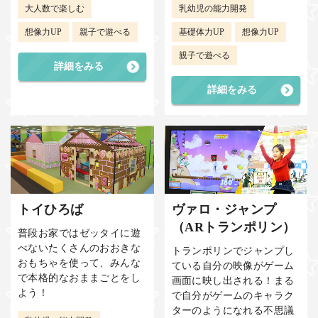
大人数で楽しむ
乳幼児の能力開発
想像力UP
親子で遊べる
基礎体力UP
想像力UP
親子で遊べる
詳細をみる
詳細をみる
トイひろば
ヴァロ・ジャンプ
（ARトランポリン）
普段お家ではゼッタイに遊
べないたくさんのおおきな
トランポリンでジャンプし
おもちゃを使って、みんな
ている自分の映像がゲーム
で本格的なおままごとをし
画面に映し出される！まる
よう！
で自分がゲームのキャラク
ターのようになれる不思議