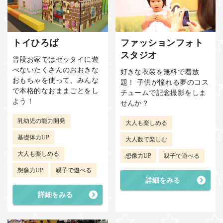
トイひろば
ファッションフォト
スタジオ
普段お家ではゼッタイに遊
べないたくさんのおおきな
好きな衣装を無料で着放
おもちゃを使って、みんな
題！ 子供が憧れる夢のコス
で本格的なおままごとをし
チュームで記念撮影をしま
よう！
せんか？
乳幼児の能力開発
大人も楽しめる
基礎体力UP
大人数で楽しむ
大人も楽しめる
想像力UP
親子で遊べる
想像力UP
親子で遊べる
詳細をみる
詳細をみる