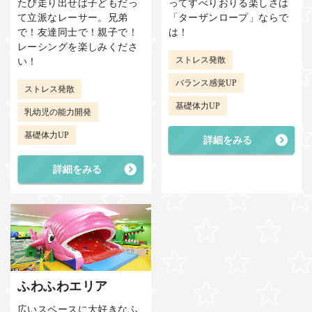
たび走り出せば子どもだっ
ってすべりおりる楽しさは
て立派なレーサー。兄弟
「ターザンロープ」ならで
で！友達同士で！親子で！
は！
レーシングを楽しみくださ
ストレス発散
い！
バランス感覚UP
ストレス発散
基礎体力UP
乳幼児の能力開発
基礎体力UP
詳細をみる
詳細をみる
ふわふわエリア
広いスペースに大好きなふ