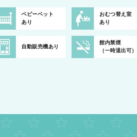
ベビーベット
おむつ替え室
あり
あり
館内禁煙
自動販売機あり
（一時退出可）