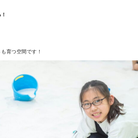
る！
さも育つ空間です！