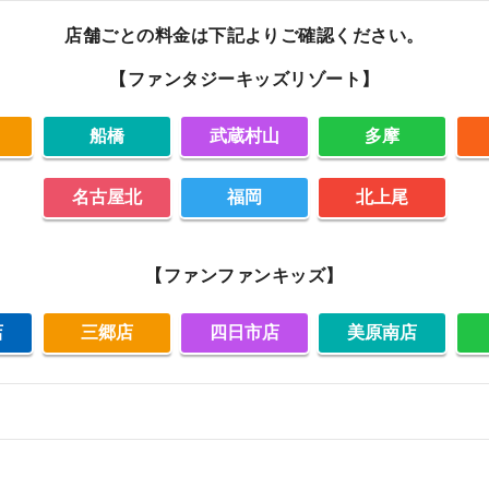
店舗ごとの料金は下記よりご確認ください。
【ファンタジーキッズリゾート】
船橋
武蔵村山
多摩
名古屋北
福岡
北上尾
【ファンファンキッズ】
店
三郷店
四日市店
美原南店