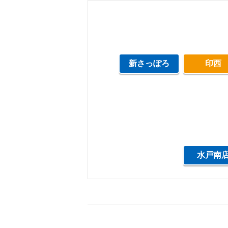
新さっぽろ
印西
水戸南